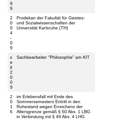
9
9
2
Prodekan der Fakultät für Geistes-
0
und Sozialwissenschaften der
0
Universität Karlsruhe (TH)
4
-
0
9
s
Sachbearbeiter "Philosophie" am KIT
e
it
2
0
0
9
2
im Erlebensfall mit Ende des
0
Sommersemesters Entritt in den
1
Ruhestand wegen Erreichens der
6
Altersgrenze gemäß § 50 Abs. 1 LBG
in Verbindung mit § 49 Abs. 4 LHG