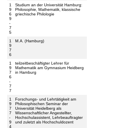
1
Studium an der Universität Hamburg:
9
Philosophie, Mathematik, klassische
6
griechische Philologie
9
-
7
5
1
M.A. (Hamburg)
9
7
6
1
teilzeitbeschäftigter Lehrer für
9
Mathematik am Gymnasium Heidberg
7
in Hamburg
6
-
7
7
1
Forschungs- und Lehrtätigkeit am
9
Philosophischen Seminar der
7
Universität Heidelberg als
7
Wissenschaftlicher Angestellter,
-
Hochschulassistent, Lehrbeauftragter
9
und zuletzt als Hochschuldozent
4