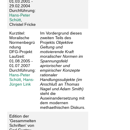
01.03.2001 -
29.02.2004
Durchführung:
Hans-Peter
Schütt
,
Christel Fricke
Kurztitel:
Im Vordergrund dieses
Moralische
zweiten Teils des
Normenbegrü
Projekts
Objektive
ndung
Geltung und
DFG-Projekt
motivierende Kraft
Laufzeit:
moralischer Normen im
01.08.2005 -
Spannungsfeld
01.07.2007
apriorischer und
Durchführung:
empirischer Konzepte
Hans-Peter
rationaler
Schütt
,
Hans-
Handlungssubjekte (im
Jürgen Link
Anschluß an Thomas
Nagel und Adam Smith)
steht die
Auseinandersetzung mit
dem modernen
methaethischen Diskurs.
Edition der
'Gesammelten
Schriften' von