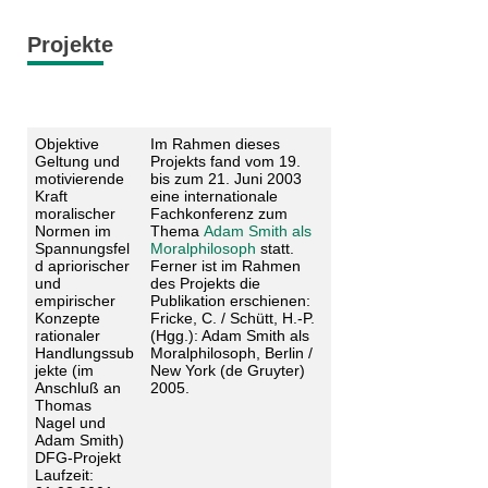
Projekte
Objektive
Im Rahmen dieses
Geltung und
Projekts fand vom 19.
motivierende
bis zum 21. Juni 2003
Kraft
eine internationale
moralischer
Fachkonferenz zum
Normen im
Thema
Adam Smith als
Spannungsfel
Moralphilosoph
statt.
d apriorischer
Ferner ist im Rahmen
und
des Projekts die
empirischer
Publikation erschienen:
Konzepte
Fricke, C. / Schütt, H.-P.
rationaler
(Hgg.): Adam Smith als
Handlungssub
Moralphilosoph, Berlin /
jekte (im
New York (de Gruyter)
Anschluß an
2005.
Thomas
Nagel und
Adam Smith)
DFG-Projekt
Laufzeit: