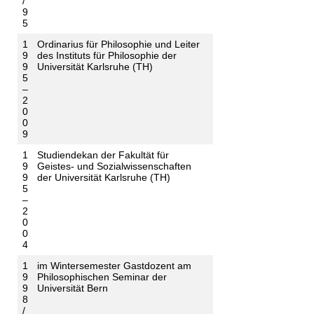
/
9
5
1
Ordinarius für Philosophie und Leiter
9
des Instituts für Philosophie der
9
Universität Karlsruhe (TH)
5
–
2
0
0
9
1
Studiendekan der Fakultät für
9
Geistes- und Sozialwissenschaften
9
der Universität Karlsruhe (TH)
5
–
2
0
0
4
1
im Wintersemester Gastdozent am
9
Philosophischen Seminar der
9
Universität Bern
8
/