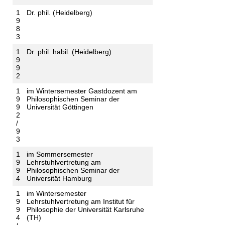
1
Dr. phil. (Heidelberg)
9
8
3
1
Dr. phil. habil. (Heidelberg)
9
9
2
1
im Wintersemester Gastdozent am
9
Philosophischen Seminar der
9
Universität Göttingen
2
/
9
3
1
im Sommersemester
9
Lehrstuhlvertretung am
9
Philosophischen Seminar der
4
Universität Hamburg
1
im Wintersemester
9
Lehrstuhlvertretung am Institut für
9
Philosophie der Universität Karlsruhe
4
(TH)